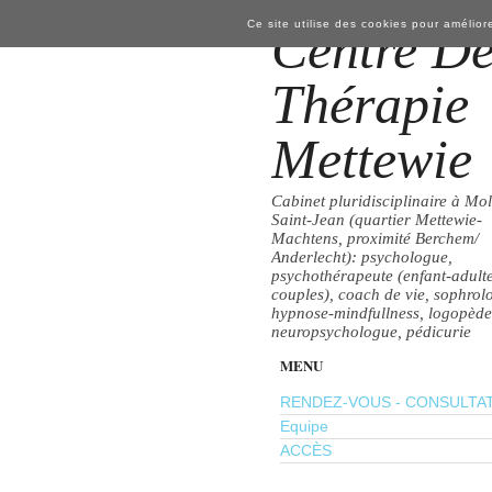
Ce site utilise des cookies pour améliore
Centre D
Thérapie
Mettewie
Cabinet pluridisciplinaire à Mo
Saint-Jean (quartier Mettewie-
Machtens, proximité Berchem/
Anderlecht): psychologue,
psychothérapeute (enfant-adulte
couples), coach de vie, sophrol
hypnose-mindfullness, logopède
neuropsychologue, pédicurie
MENU
RENDEZ-VOUS - CONSULTA
Equipe
ACCÈS