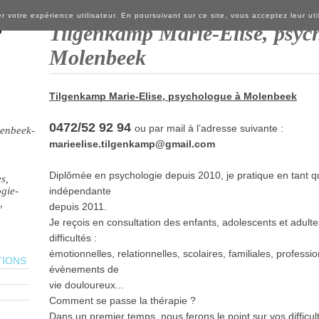
r votre expérience utilisateur. En poursuivant sur ce site, vous acceptez leur util
e
Tilgenkamp Marie-Elise, psyc
Molenbeek
Tilgenkamp Marie-Elise, psychologue à Molenbeek
0472/52 92 94
ou par mail à l’adresse suivante :
lenbeek-
marieelise.tilgenkamp@gmail.com
Diplômée en psychologie depuis 2010, je pratique en tant 
s,
ogie-
indépendante
,
depuis 2011.
Je reçois en consultation des enfants, adolescents et adult
difficultés :
émotionnelles, relationnelles, scolaires, familiales, professio
TIONS
évènements de
vie douloureux...
Comment se passe la thérapie ?
Dans un premier temps, nous ferons le point sur vos difficul