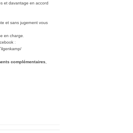
es et davantage en accord
ante et sans jugement vous
se en charge.
cebook :
Tilgenkamp/
ments complémentaires
,