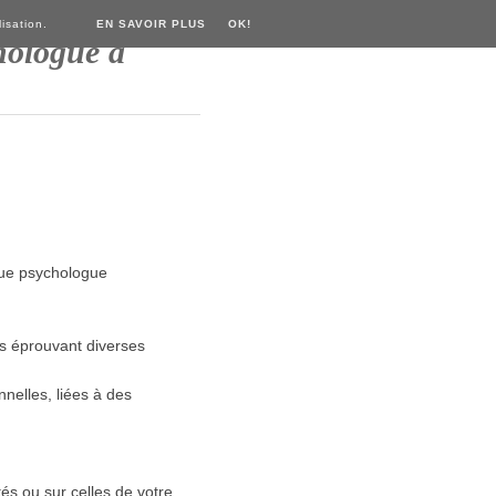
isation.
EN SAVOIR PLUS
OK!
hologue à
que psychologue
es éprouvant diverses
nnelles, liées à des
tés ou sur celles de votre